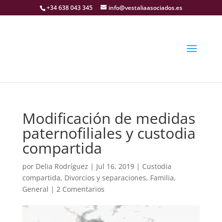
+34 638 043 345
info@vestaliaasociados.es
Modificación de medidas
paternofiliales y custodia
compartida
por
Delia Rodríguez
|
Jul 16, 2019
|
Custodia
compartida
,
Divorcios y separaciones
,
Familia
,
General
|
2 Comentarios