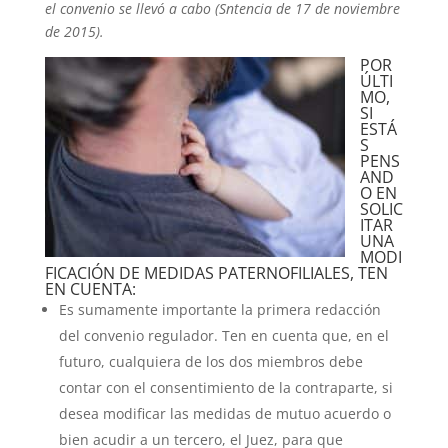
el convenio se llevó a cabo (Sntencia de 17 de noviembre
de 2015).
POR
ÚLTI
MO,
SI
ESTÁ
S
PENS
AND
O EN
SOLIC
ITAR
UNA
MODI
FICACIÓN DE MEDIDAS PATERNOFILIALES, TEN
EN CUENTA:
Es sumamente importante la primera redacción
del convenio regulador. Ten en cuenta que, en el
futuro, cualquiera de los dos miembros debe
contar con el consentimiento de la contraparte, si
desea modificar las medidas de mutuo acuerdo o
bien acudir a un tercero, el Juez, para que