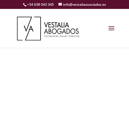
+34 638 043 345
info@vestaliaasociados.es
¿Es posible la
Custodia
compartida de
las mascotas en