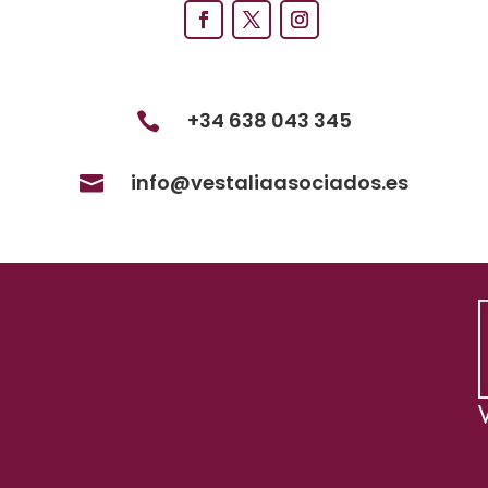
+34 638 043 345

info@vestaliaasociados.es
