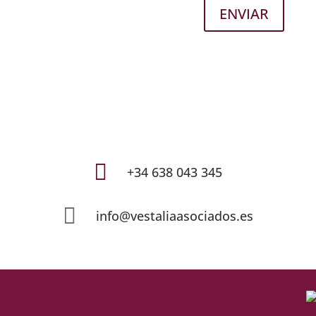
ENVIAR

+34 638 043 345

info@vestaliaasociados.es