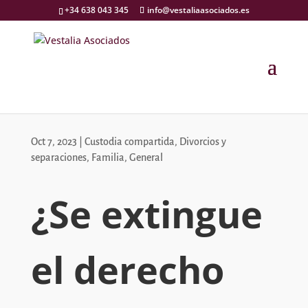
+34 638 043 345
info@vestaliaasociados.es
Oct 7, 2023
|
Custodia compartida
,
Divorcios y
separaciones
,
Familia
,
General
¿Se extingue
el derecho