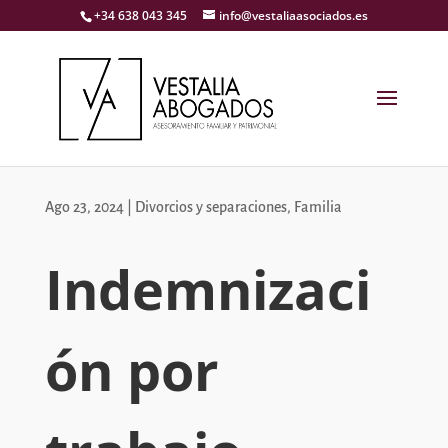
+34 638 043 345
info@vestaliaasociados.es
Ago 23, 2024
|
Divorcios y separaciones
,
Familia
Indemnizaci
ón por