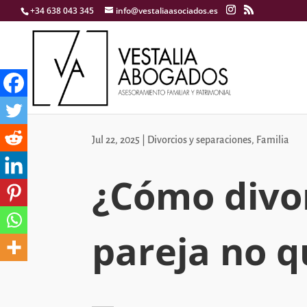
+34 638 043 345
info@vestaliaasociados.es
Jul 22, 2025
|
Divorcios y separaciones
,
Familia
¿Cómo divo
pareja no q