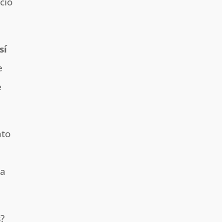
cio
sí
e
e
nto
ia
s
?