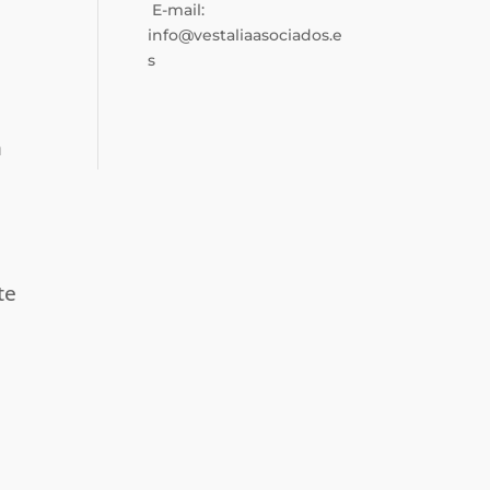
E-mail:
info@vestaliaasociados.e
s
y
n
te