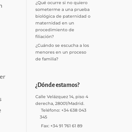
¿Qué ocurre si no quiero
n
someterme a una prueba
biológica de paternidad o
maternidad en un
procedimiento de
filiación?
¿Cuándo se escucha a los
menores en un proceso
de familia?
ier
¿Dónde estamos?
Calle Velázquez 14, piso 4
s
derecha, 28001/Madrid.
e
Teléfono: +34 638 043
345
Fax: +34 91 761 61 89