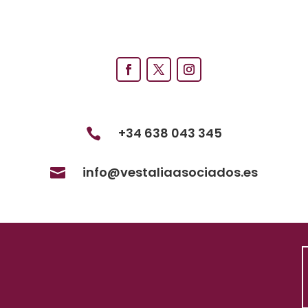
+34 638 043 345

info@vestaliaasociados.es
