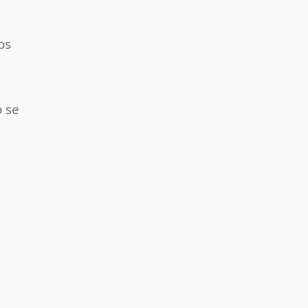
os
o se