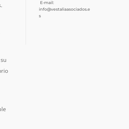
E-mail:
.
info@vestaliaasociados.e
s
a
 su
orio
ble