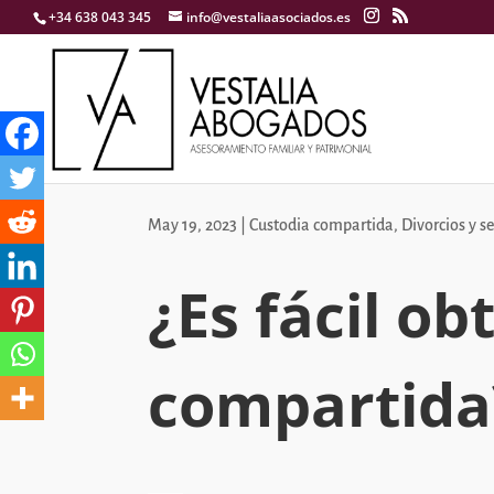
+34 638 043 345
info@vestaliaasociados.es
May 19, 2023
|
Custodia compartida
,
Divorcios y s
¿Es fácil ob
compartida