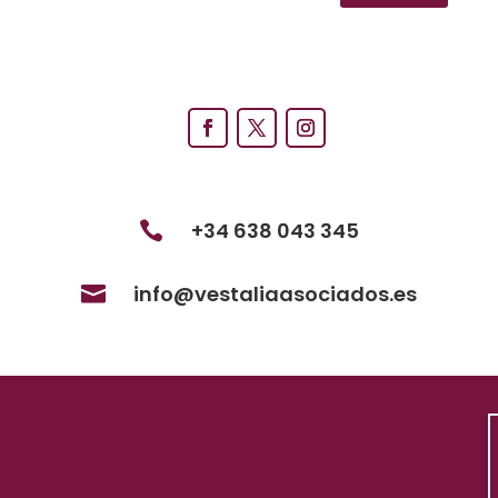
+34 638 043 345

info@vestaliaasociados.es
