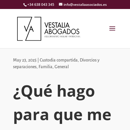
+34 638 043 345
info@vestaliaasociados.es
May 23, 2025
|
Custodia compartida
,
Divorcios y
separaciones
,
Familia
,
General
¿Qué hago
para que me