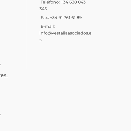
Teléfono: +34 638 043
345
Fax: +34 91 761 61 89
E-mail:
info@vestaliaasociados.e
s
o
es,
o