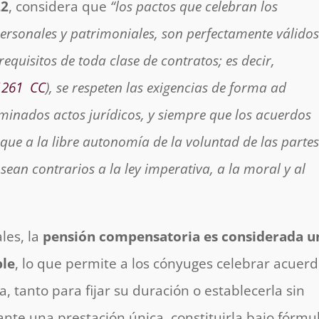
22
, considera que
“los pactos que celebran los
personales y patrimoniales,
son perfectamente válidos
equisitos de toda clase de contratos; es decir,
1261
CC
), se respeten las exigencias de forma ad
minados actos jurídicos, y siempre que los acuerdos
que a la libre autonomía de la voluntad de las parte
 sean contrarios a la ley imperativa, a la moral y al
les, la
pensión compensatoria es considerada u
ble
, lo que permite a los cónyuges celebrar acuer
 tanto para fijar su duración o establecerla sin
ante una prestación única, constituirla bajo fórmu