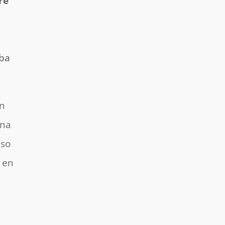
re
aba
an
una
aso
s en