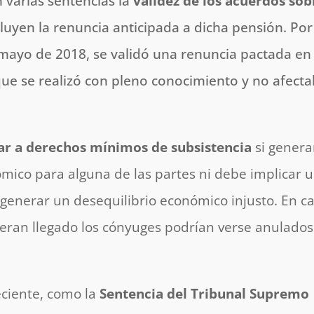
 varias sentencias la
validez de los acuerdos sob
luyen la renuncia anticipada a dicha pensión. Por
 mayo de 2018, se validó una renuncia pactada en
ue se realizó con pleno conocimiento y no afect
ar a derechos mínimos de subsistencia
si gener
ico para alguna de las partes ni debe implicar 
 generar un desequilibrio económico injusto. En c
bieran llegado los cónyuges podrían verse anulado
eciente, como la
Sentencia del Tribunal Supremo