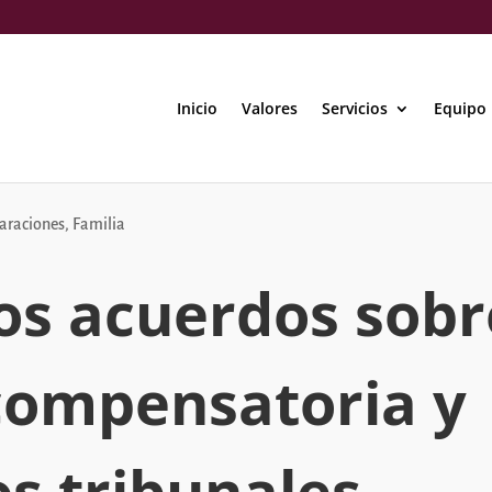
Inicio
Valores
Servicios
Equipo
paraciones
,
Familia
los acuerdos sobr
compensatoria y
os tribunales.