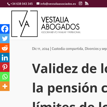
+34 638 043 345
info@vestaliaasociados.es
Dic 11, 2024
|
Custodia compartida
,
Divorcios y se
Validez de 
la pensión 
límites de l