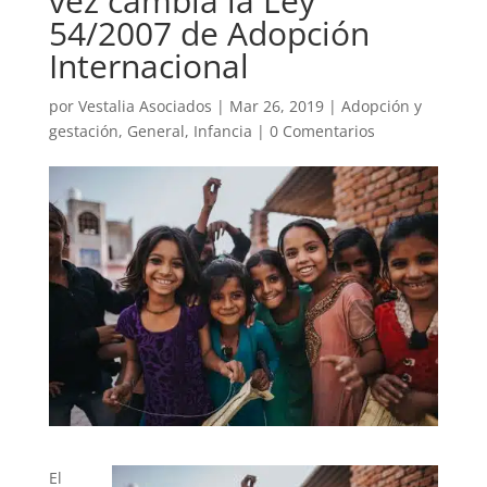
vez cambia la Ley
54/2007 de Adopción
Internacional
por
Vestalia Asociados
|
Mar 26, 2019
|
Adopción y
gestación
,
General
,
Infancia
|
0 Comentarios
El