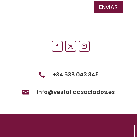
ENVIAR
+34 638 043 345

info@vestaliaasociados.es
