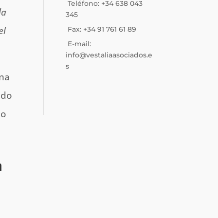
Teléfono: +34 638 043
la
345
el
Fax: +34 91 761 61 89
E-mail:
info@vestaliaasociados.e
s
na
ado
 o
a