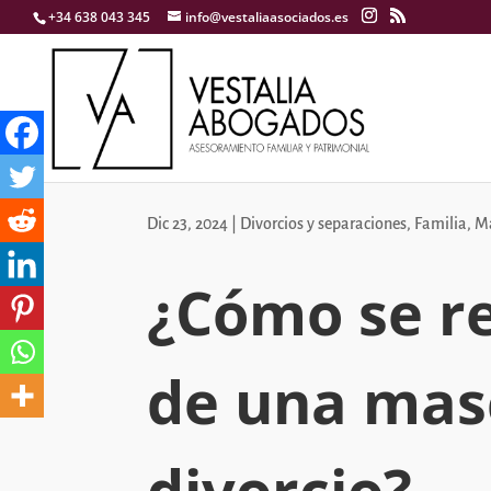
+34 638 043 345
info@vestaliaasociados.es
Dic 23, 2024
|
Divorcios y separaciones
,
Familia
,
Ma
¿Cómo se re
de una mas
divorcio?