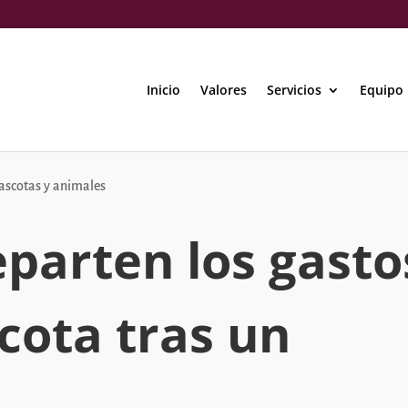
Inicio
Valores
Servicios
Equipo
scotas y animales
parten los gasto
cota tras un