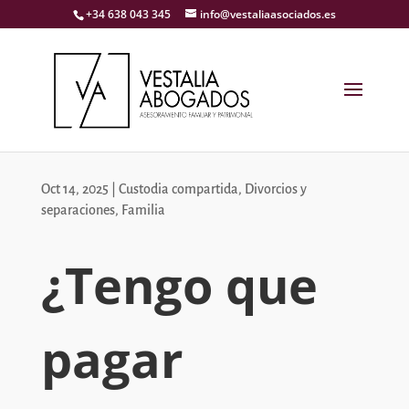
+34 638 043 345
info@vestaliaasociados.es
Oct 14, 2025
|
Custodia compartida
,
Divorcios y
separaciones
,
Familia
¿Tengo que
pagar