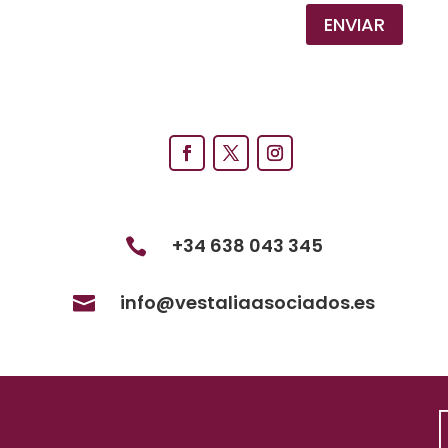
ENVIAR
+34 638 043 345

info@vestaliaasociados.es
