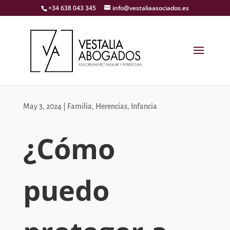
+34 638 043 345
info@vestaliaasociados.es
May 3, 2024
|
Familia
,
Herencias
,
Infancia
¿Cómo
puedo